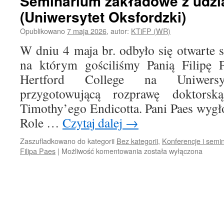
Seminarium zakładowe z udzi
(Uniwersytet Oksfordzki)
Opublikowano
7 maja 2026
,
autor:
KTiFP (WR)
W dniu 4 maja br. odbyło się otwarte
na którym gościliśmy Panią Filipę 
Hertford College na Uniwersyt
przygotowującą rozprawę doktors
Timothy’ego Endicotta. Pani Paes wygło
Role …
Czytaj dalej
→
Zaszufladkowano do kategorii
Bez kategorii
,
Konferencje i semin
Seminarium
Filipa Paes
|
Możliwość komentowania
została wyłączona
zakładowe
z
udziałem
Filipy
Paes
(Uniwersytet
Oksfordzki)