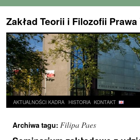
Zakład Teorii i Filozofii Pra
Przejdź
AKTUALNOŚCI
KADRA
HISTORIA
KONTAKT
do
Filipa Paes
Archiwa tagu:
treści