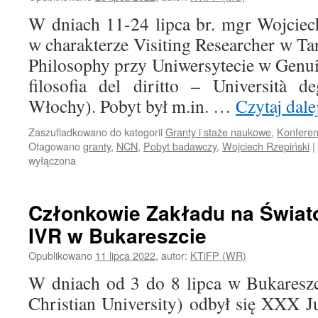
W dniach 11-24 lipca br. mgr Wojciec
w charakterze Visiting Researcher w Tare
Philosophy przy Uniwersytecie w Genui (
filosofia del diritto – Università d
Włochy). Pobyt był m.in. …
Czytaj dale
Zaszufladkowano do kategorii
Granty i staże naukowe
,
Konferen
Otagowano
granty
,
NCN
,
Pobyt badawczy
,
Wojciech Rzepiński
|
wyłączona
Członkowie Zakładu na Świa
IVR w Bukareszcie
Opublikowano
11 lipca 2022
,
autor:
KTiFP (WR)
W dniach od 3 do 8 lipca w Bukareszc
Christian University) odbył się XXX 