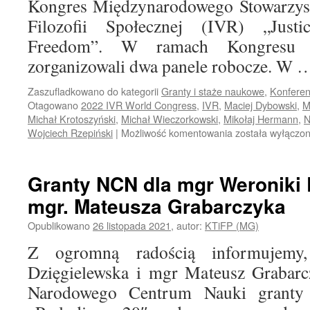
Kongres Międzynarodowego Stowarzysze
Filozofii Społecznej (IVR) „Jus
Freedom”. W ramach Kongresu c
zorganizowali dwa panele robocze. W
Zaszufladkowano do kategorii
Granty i staże naukowe
,
Konferen
Otagowano
2022 IVR World Congress
,
IVR
,
Maciej Dybowski
,
M
Michał Krotoszyński
,
Michał Wieczorkowski
,
Mikołaj Hermann
,
Członkowie
Wojciech Rzepiński
|
Możliwość komentowania
została wyłączo
Zakładu
na
Światowym
Granty NCN dla mgr Weroniki D
Kongresie
mgr. Mateusza Grabarczyka
IVR
w
Opublikowano
26 listopada 2021
,
autor:
KTiFP (MG)
Bukareszcie
Z ogromną radością informujem
Dzięgielewska i mgr Mateusz Grabarc
Narodowego Centrum Nauki granty