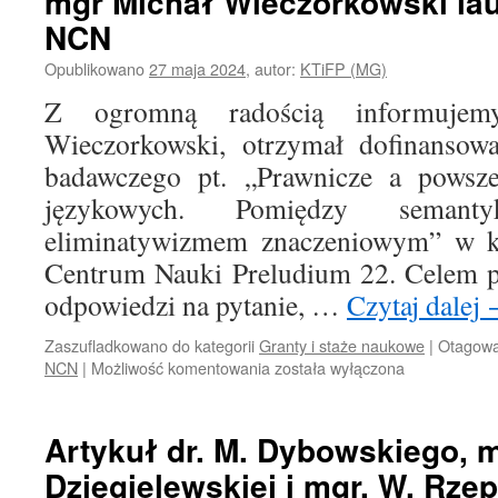
mgr Michał Wieczorkowski la
NCN
Opublikowano
27 maja 2024
,
autor:
KTiFP (MG)
Z ogromną radością informuje
Wieczorkowski, otrzymał dofinansowa
badawczego pt. „Prawnicze a powsz
językowych. Pomiędzy seman
eliminatywizmem znaczeniowym” w k
Centrum Nauki Preludium 22. Celem pr
odpowiedzi na pytanie, …
Czytaj dalej
Zaszufladkowano do kategorii
Granty i staże naukowe
|
Otagow
mgr
NCN
|
Możliwość komentowania
została wyłączona
Michał
Wieczorkowski
laureatem
Artykuł dr. M. Dybowskiego, m
konkursu
Dzięgielewskiej i mgr. W. Rze
NCN