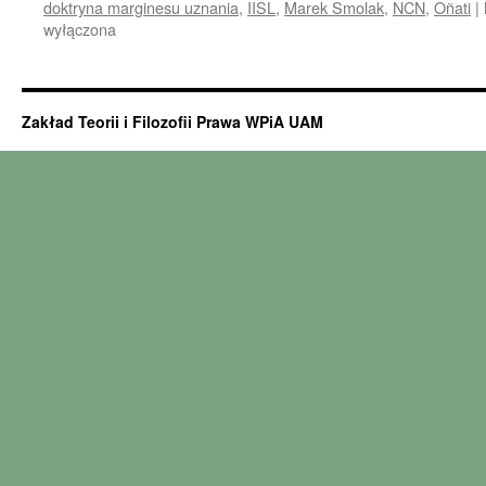
doktryna marginesu uznania
,
IISL
,
Marek Smolak
,
NCN
,
Oñati
|
wyłączona
Zakład Teorii i Filozofii Prawa WPiA UAM