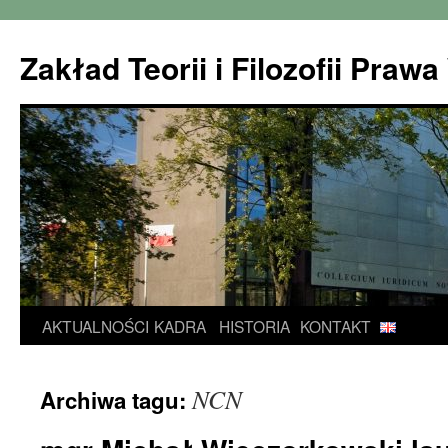
Zakład Teorii i Filozofii Pra
Przejdź
AKTUALNOŚCI
KADRA
HISTORIA
KONTAKT
do
NCN
Archiwa tagu:
treści