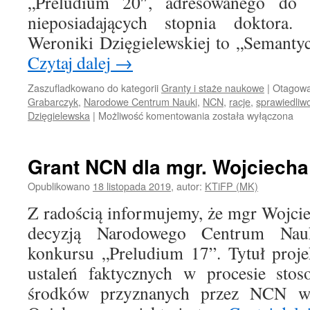
„Preludium 20″, adresowanego do
nieposiadających stopnia doktora.
Weroniki Dzięgielewskiej to „Semanty
Czytaj dalej
→
Zaszufladkowano do kategorii
Granty i staże naukowe
|
Otagow
Grabarczyk
,
Narodowe Centrum Nauki
,
NCN
,
racje
,
sprawiedliw
Granty
Dzięgielewska
|
Możliwość komentowania
została wyłączona
NCN
dla
mgr
Grant NCN dla mgr. Wojciecha
Weroniki
Dzięgielewskiej
Opublikowano
18 listopada 2019
,
autor:
KTiFP (MK)
i
Z radością informujemy, że mgr Wojci
mgr.
Mateusza
decyzją Narodowego Centrum Na
Grabarczyka
konkursu „Preludium 17”. Tytuł proje
ustaleń faktycznych w procesie stos
środków przyznanych przez NCN wy