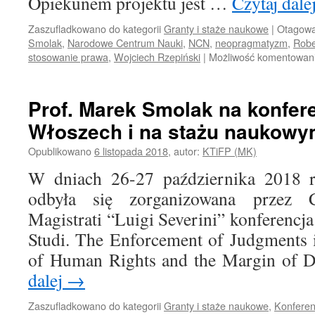
Opiekunem projektu jest …
Czytaj dale
Zaszufladkowano do kategorii
Granty i staże naukowe
|
Otagow
Smolak
,
Narodowe Centrum Nauki
,
NCN
,
neopragmatyzm
,
Robe
stosowanie prawa
,
Wojciech Rzepiński
|
Możliwość komentowan
Prof. Marek Smolak na konfer
Włoszech i na stażu naukowy
Opublikowano
6 listopada 2018
,
autor:
KTiFP (MK)
W dniach 26-27 października 2018 r.
odbyła się zorganizowana przez Ce
Magistrati “Luigi Severini” konferencj
Studi. The Enforcement of Judgments 
of Human Rights and the Margin of 
dalej
→
Zaszufladkowano do kategorii
Granty i staże naukowe
,
Konferen