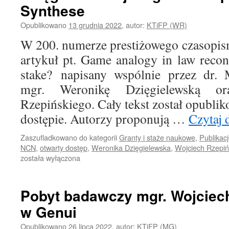
Synthese
Opublikowano
13 grudnia 2022
,
autor:
KTiFP (WR)
W 200. numerze prestiżowego czasopis
artykuł pt. Game analogy in law recons
stake? napisany wspólnie przez dr. 
mgr. Weronikę Dzięgielewską o
Rzepińskiego. Cały tekst został opubli
dostępie. Autorzy proponują …
Czytaj 
Zaszufladkowano do kategorii
Granty i staże naukowe
,
Publikac
NCN
,
otwarty dostęp
,
Weronika Dzięgielewska
,
Wojciech Rzepiń
została wyłączona
Pobyt badawczy mgr. Wojciec
w Genui
Opublikowano
26 lipca 2022
,
autor:
KTiFP (MG)