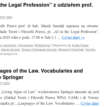
the Legal Profession” z udziałem prof.
TiFP (WR)
zofii Prawa prof. dr hab. Marek Smolak zaprasza na otwarte,
adu Teorii i Filozofii Prawa, pt. „AI in the Legal Profession”.
a 2025 roku o godz. 17.00 w Sali 1.1 …
Czytaj dalej
→
e i seminaria
,
Ogłoszenia
,
Wydarzenia
|
Otagowano
AI
,
Aneta Fraser
,
,
Marek Smolak
,
Teresa Chirkowska-Smolak
,
Wojciech Rzepiński
,
Yachiko
narium
ała wyłączona
uages of the Law. Vocabularies and
l
 Springer
ssion”
FP (MG)
ałem
ii „Living Signs of Law” wydawnictwa Springer ukazała się pod
iko
go (Zakład Teorii i Filozofii Prawa WPiA UAM) i dr Vereny
da
 książka pt.: „Languages of the Law. Vocabularies …
Czytaj dalej