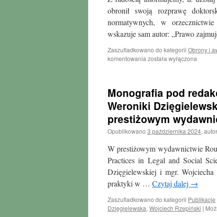
obronił swoją rozprawę doktors
normatywnych, w orzecznictwie
wskazuje sam autor: „Prawo zajm
Zaszufladkowano do kategorii
Obrony i 
Obrona
komentowania
została wyłączona
doktorska
Wojciecha
Rzepińskiego
Monografia pod redakc
Weroniki Dzięgielewsk
prestiżowym wydawni
Opublikowano
3 października 2024
,
autor
W prestiżowym wydawnictwie Routl
Practices in Legal and Social Sc
Dzięgielewskiej i mgr. Wojciecha
praktyki w …
Czytaj dalej
→
Zaszufladkowano do kategorii
Publikacje
Dzięgielewska
,
Wojciech Rzepiński
|
Moż