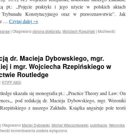
ką pt.: „Pojęcie praktyki i jego użycie w polskich aktach
 Trybunału Konstytucyjnego oraz w prawoznawstwie”. Jak
uje …
Czytaj dalej
→
awanse
|
Otagowano
obrona doktoratu
,
Wojciech Rzepiński
|
Możliwość
ją dr. Macieja Dybowskiego, mgr.
iej i mgr. Wojciecha Rzepińskiego w
ctwie Routledge
:
KTiFP (MG)
edge ukazała się monografia pt.: „Practice Theory and Law: On
iences„, pod redakcją dr. Macieja Dybowskiego, mgr. Weroniki
 Rzepińskiego z naszego Zakładu. Książka angażuje pole teorii
|
Otagowano
Maciej Dybowski
,
Michał Wieczorkowski
,
publikacje
,
Weronika
Monografia
liwość komentowania
została wyłączona
pod