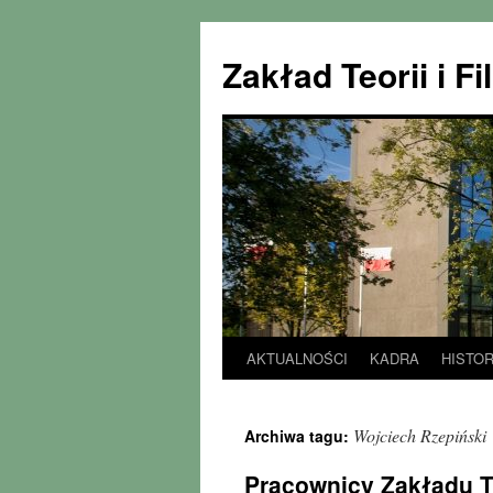
Zakład Teorii i 
AKTUALNOŚCI
KADRA
HISTOR
Przejdź
do
Wojciech Rzepiński
Archiwa tagu:
treści
Pracownicy Zakładu Te