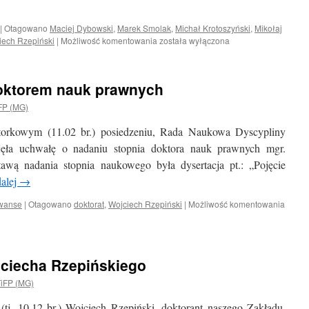
|
Otagowano
Maciej Dybowski
,
Marek Smolak
,
Michał Krotoszyński
,
Mikołaj
Publikacja
iech Rzepiński
|
Możliwość komentowania
została wyłączona
pt.:
„Languages
of
oktorem nauk prawnych
the
Law.
FP (MG)
Vocabularies
and
torkowym (11.02 br.) posiedzeniu, Rada Naukowa Dyscypliny
Uses”
a uchwałę o nadaniu stopnia doktora nauk prawnych mgr.
w
awą nadania stopnia naukowego była dysertacja pt.: „Pojęcie
wydawnictwie
Springer
dalej
→
awanse
|
Otagowano
doktorat
,
Wojciech Rzepiński
|
Możliwość komentowania
ciecha Rzepińskiego
iFP (MG)
 (tj. 10.12 br.) Wojciech Rzepiński, doktorant naszego Zakładu,