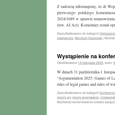
Z radością informujemy, że dr Woj
pierwszego polskiego komentarz
2024/1689 w sprawie ustanowienia 
(tzw. AI Act). Komentarz został 
Zaszufladkowano do kategorii
Ogłoszeni
inteligencja
,
Wojciech Rzepiński
|
Możliw
Wystąpienie na konfer
Opublikowano
14 listopada 2025
,
autor:
W dniach 31 października-1 listopa
“Argumentation 2025: Games of Law
rules of legal games and rules of 
Zaszufladkowano do kategorii
Konferencj
reguły gry
,
reguły wygrywania
,
Uniwersyt
Wystąpienie
Możliwość komentowania
została wyłąc
na
konferencji