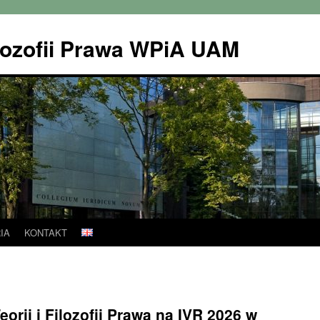
Filozofii Prawa WPiA UAM
IA
KONTAKT
orii i Filozofii Prawa na IVR 2026 w