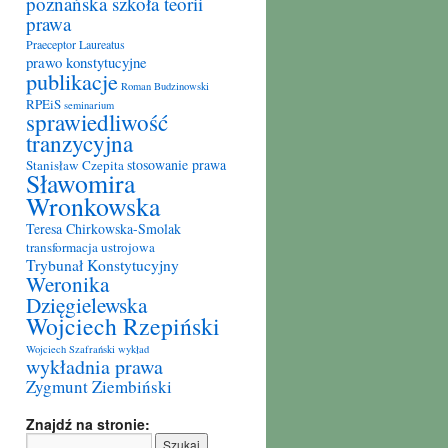
poznańska szkoła teorii
prawa
Praeceptor Laureatus
prawo konstytucyjne
publikacje
Roman Budzinowski
RPEiS
seminarium
sprawiedliwość
tranzycyjna
stosowanie prawa
Stanisław Czepita
Sławomira
Wronkowska
Teresa Chirkowska-Smolak
transformacja ustrojowa
Trybunał Konstytucyjny
Weronika
Dzięgielewska
Wojciech Rzepiński
Wojciech Szafrański
wykład
wykładnia prawa
Zygmunt Ziembiński
Znajdź na stronie: