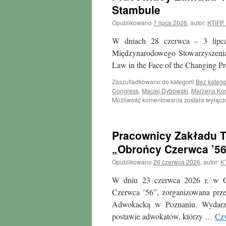
Stambule
Opublikowano
7 lipca 2026
,
autor:
KTiFP
W dniach 28 czerwca – 3 lipc
Międzynarodowego Stowarzyszenia 
Law in the Face of the Changing 
Zaszufladkowano do kategorii
Bez katego
Congress
,
Maciej Dybowski
,
Marzena Kor
Pracownicy
Możliwość komentowania
została wyłąc
Zakładu
Teorii
i
Pracownicy Zakładu Teo
Filozofii
Prawa
„Obrońcy Czerwca ’5
na
Opublikowano
26 czerwca 2026
,
autor:
K
IVR
2026
W dniu 23 czerwca 2026 r. w Co
w
Stambule
Czerwca ’56”, zorganizowana prz
Adwokacką w Poznaniu. Wydarze
postawie adwokatów, którzy …
Czy