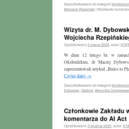
Zaszufladkowano do kategorii
Konferencj
Wojciech Rzepiński
|
Możliwość koment
Wizyta dr. M. Dybowski
Wojciecha Rzepińskie
Opublikowano
2 marca 2026
,
autor:
KTiF
W dniu 12 lutego br. w ramach
Oksfordzkim, dr Maciej Dybowsk
zaprezentowali artykuł „Rules to 
Czytaj dalej
→
Zaszufladkowano do kategorii
Konferencj
Dybowski
,
Oksford
,
Weronika Dzięgielew
Członkowie Zakładu w
komentarza do AI Act
Opublikowano
3 grudnia 2025
,
autor:
KTi