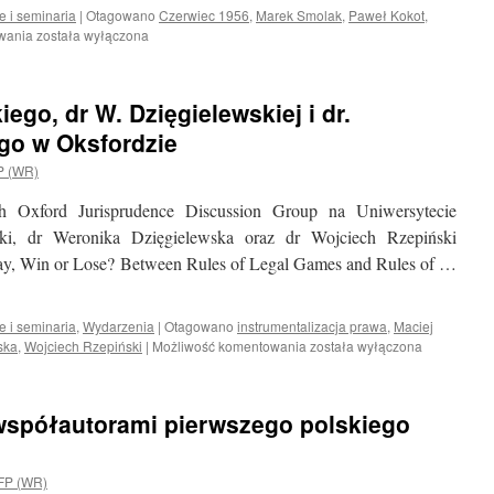
e i seminaria
|
Otagowano
Czerwiec 1956
,
Marek Smolak
,
Paweł Kokot
,
Pracownicy
owania
została wyłączona
Zakładu
Teorii
i
ego, dr W. Dzięgielewskiej i dr.
Filozofii
Prawa
go w Oksfordzie
na
P (WR)
konferencji
„Obrońcy
 Oxford Jurisprudence Discussion Group na Uniwersytecie
Czerwca
’56”
i, dr Weronika Dzięgielewska oraz dr Wojciech Rzepiński
Play, Win or Lose? Between Rules of Legal Games and Rules of …
e i seminaria
,
Wydarzenia
|
Otagowano
instrumentalizacja prawa
,
Maciej
Wizyta
ska
,
Wojciech Rzepiński
|
Możliwość komentowania
została wyłączona
dr.
M.
Dybowskiego,
spółautorami pierwszego polskiego
dr
W.
Dzięgielewskiej
FP (WR)
i