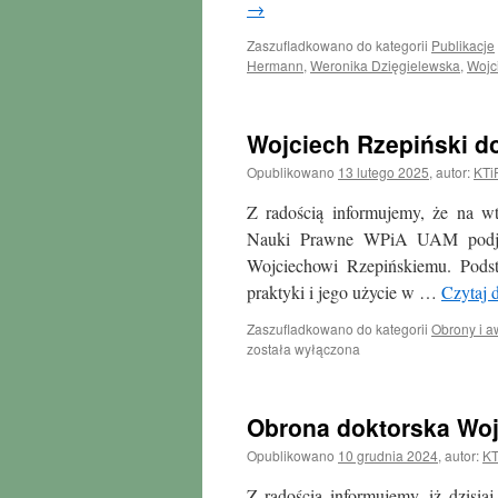
→
Zaszufladkowano do kategorii
Publikacje
Hermann
,
Weronika Dzięgielewska
,
Wojc
Wojciech Rzepiński d
Opublikowano
13 lutego 2025
,
autor:
KTi
Z radością informujemy, że na w
Nauki Prawne WPiA UAM podjęł
Wojciechowi Rzepińskiemu. Podst
praktyki i jego użycie w …
Czytaj 
Zaszufladkowano do kategorii
Obrony i 
Wojciech
została wyłączona
Rzepiński
doktorem
nauk
Obrona doktorska Woj
prawnych
Opublikowano
10 grudnia 2024
,
autor:
KT
Z radością informujemy, iż dzisiaj