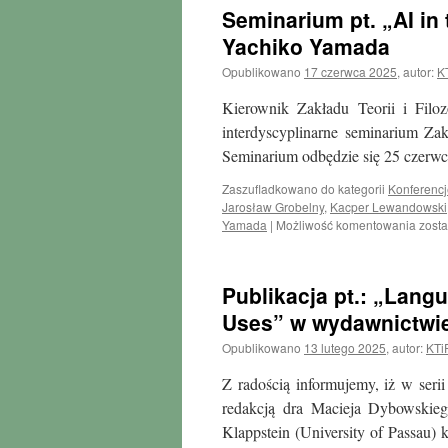
„Argumentation
Seminarium pt. „AI in 
2025”
w
Yachiko Yamada
Brnie
Opublikowano
17 czerwca 2025
,
autor:
K
Kierownik Zakładu Teorii i Filo
interdyscyplinarne seminarium Zakł
Seminarium odbędzie się 25 czerwc
Zaszufladkowano do kategorii
Konferencj
Jarosław Grobelny
,
Kacper Lewandowski
Semi
Yamada
|
Możliwość komentowania
zost
pt.
„AI
in
Publikacja pt.: „Lang
the
Lega
Uses” w wydawnictwie
Profe
Opublikowano
13 lutego 2025
,
autor:
KTi
z
udzi
Z radością informujemy, iż w ser
prof.
Yach
redakcją dra Macieja Dybowskie
Yama
Klappstein (University of Passau)