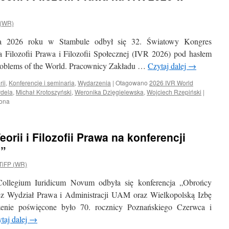
 (WR)
a 2026 roku w Stambule odbył się 32. Światowy Kongres
Filozofii Prawa i Filozofii Społecznej (IVR 2026) pod hasłem
Problems of the World. Pracownicy Zakładu …
Czytaj dalej
→
rii
,
Konferencje i seminaria
,
Wydarzenia
|
Otagowano
2026 IVR World
dela
,
Michał Krotoszyński
,
Weronika Dzięgielewska
,
Wojciech Rzepiński
|
zona
rii i Filozofii Prawa na konferencji
6”
TiFP (WR)
llegium Iuridicum Novum odbyła się konferencja „Obrońcy
ez Wydział Prawa i Administracji UAM oraz Wielkopolską Izbę
nie poświęcone było 70. rocznicy Poznańskiego Czerwca i
taj dalej
→