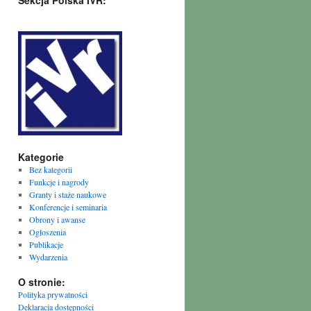
Sekcja Polska IVR:
Kategorie
Bez kategorii
Funkcje i nagrody
Granty i staże naukowe
Konferencje i seminaria
Obrony i awanse
Ogłoszenia
Publikacje
Wydarzenia
O stronie:
Polityka prywatności
Deklaracja dostępności