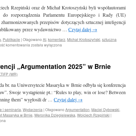
dr.
ciech Rzepiński oraz dr Michał Krotoszyński byli współautorami
Wojciecha
Rzepińskiego
a do rozporządzenia Parlamentu Europejskiego i Rady (UE)
w
zharmonizowanych przepisów dotyczących sztucznej inteligencji
Oksfordzie
opublikowany przez wydawnictwo …
Czytaj dalej
→
a
,
Publikacje
|
Otagowano
AI
,
komentarz
,
Michał Krotoszyński
,
sztuczna
Członkowie
ość komentowania
została wyłączona
Zakładu
współautorami
pierwszego
encji „Argumentation 2025” w Brnie
polskiego
komentarza
KTiFP (WR)
do
AI
da br. na Uniwersytecie Masaryka w Brnie odbyła się konferencja
Act
”. Swoje wystąpienie pt.: “Rules to play, win or lose? Between
winning them” wygłosili dr …
Czytaj dalej
→
e i seminaria
,
Wydarzenia
|
Otagowano
Argumentation
,
Maciej Dybowski
,
et Masaryka w Brnie
,
Weronika Dzięgielewska
,
Wojciech Rzepiński
|
zona