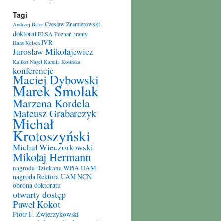
Tagi
Czesław Znamierowski
Andrzej Bator
doktorat
ELSA Poznań
granty
IVR
Hans Kelsen
Jarosław Mikołajewicz
Kalikst Nagel
Kamila Kosińska
konferencje
Maciej Dybowski
Marek Smolak
Marzena Kordela
Mateusz Grabarczyk
Michał
Krotoszyński
Michał Wieczorkowski
Mikołaj Hermann
nagroda Dziekana WPiA UAM
nagroda Rektora UAM
NCN
obrona doktoratu
otwarty dostęp
Paweł Kokot
Piotr F. Zwierzykowski