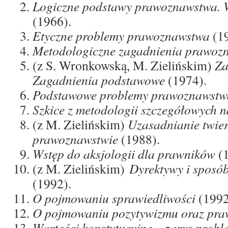
Logiczne podstawy prawoznawstwa. 
(1966).
Etyczne problemy prawoznawstwa
(19
Metodologiczne zagadnienia prawoz
(z S. Wronkowską, M. Zielińskim)
Za
Zagadnienia podstawowe
(1974).
Podstawowe problemy prawoznawstw
Szkice z metodologii szczegółowych 
(z M. Zielińskim)
Uzasadnianie twier
prawoznawstwie
(1988).
Wstęp do aksjologii dla prawników
(1
(z M. Zielińskim)
Dyrektywy i sposó
(1992).
O pojmowaniu sprawiedliwości
(1992
O pojmowaniu pozytywizmu oraz pra
Wartości konstytucyjne – zarys probl