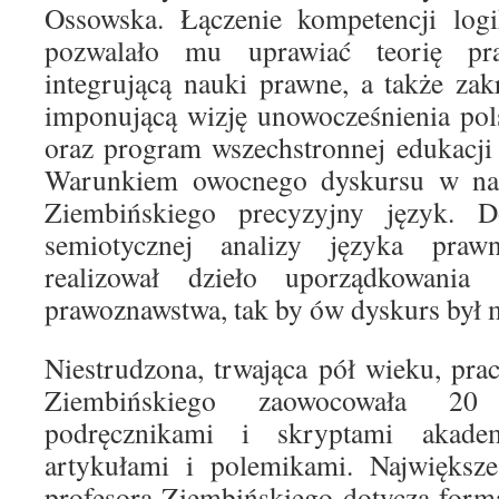
Ossowska. Łączenie kompetencji logi
pozwalało mu uprawiać teorię pr
integrującą nauki prawne, a także zakr
imponującą wizję unowocześnienia po
oraz program wszechstronnej edukacji
Warunkiem owocnego dyskursu w nau
Ziembińskiego precyzyjny język. D
semiotycznej analizy języka praw
realizował dzieło uporządkowania 
prawoznawstwa, tak by ów dyskurs był 
Niestrudzona, trwająca pół wieku, pr
Ziembińskiego zaowocowała 20
podręcznikami i skryptami akade
artykułami i polemikami. Największe
profesora Ziembińskiego dotyczą form