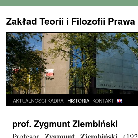
Zakład Teorii i Filozofii Pra
Przejdź
AKTUALNOŚCI
KADRA
HISTORIA
KONTAKT
do
prof. Zygmunt Ziembiński
treści
Zygmunt Ziembiński
Profesor
(1920