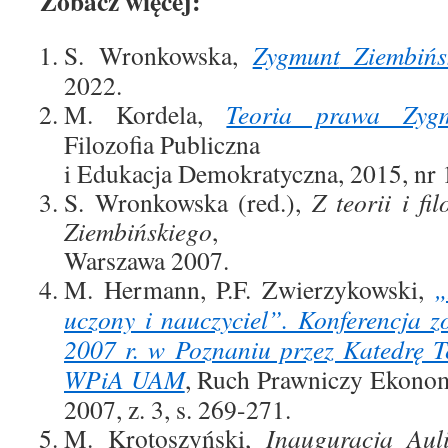
Zobacz więcej:
S. Wronkowska,
Zygmunt
Ziembińs
2022.
M. Kordela,
Teoria prawa Zygm
Filozofia Publiczna
i Edukacja Demokratyczna, 2015, nr 
S. Wronkowska (red.),
Z teorii i f
Ziembińskiego
,
Warszawa 2007.
M. Hermann, P.F. Zwierzykowski,
„
uczony i nauczyciel”. Konferencja 
2007 r. w Poznaniu przez Katedrę Te
WPiA UAM
, Ruch Prawniczy Ekonom
2007, z. 3, s. 269-271.
M. Krotoszyński,
Inauguracja Auli