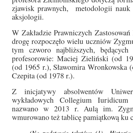
zjawisk prawnych, metodologii nauk 
aksjologii.
W Zakładzie Prawniczych Zastosowań 
drogę rozpoczęło wielu uczniów Zygm
tym czworo najbliższych, będących
profesorowie: Maciej Zieliński (od 1
(od 1965 r.), Sławomira Wronkowska (o
Czepita (od 1978 r.).
Z inicjatywy absolwentów Uniwer
wykładowych Collegium Iuridicu
nazwano w 2013 r. Aulą im. Zygm
wmurowano też tablicę pamiątkową ku c
(Na podstawie tekstów: (1) „Historia 