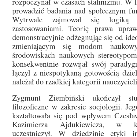
rozpoczynał w czasach stalinizmu. W 
prowadzić badania nad społecznym fu
Wytrwale zajmował się logiką 
zastosowaniami. Teorię prawa uprawi
demonstracyjnie odżegnując się od ideo
zmieniającym się modom nauko
środowiskach naukowych stereotypom.
konsekwentnie rozwijał swój parady
łączył z niespotykaną gotowością dziel
należał do rzadkiej kategorii nauczyciel
Zygmunt Ziembiński ukończył stu
filozoficzne w zakresie socjologii. 
kształtowała się pod wpływem Czesła
Kazimierza Ajdukiewicza, w kt
uczestniczył. W dziedzinie etyki 