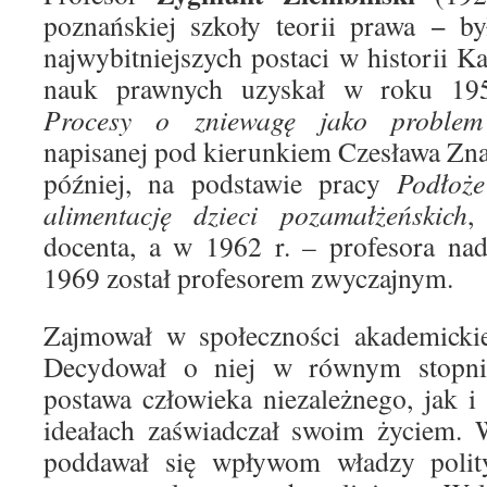
poznańskiej szkoły teorii prawa − by
najwybitniejszych postaci w historii K
nauk prawnych uzyskał w roku 195
Procesy o zniewagę jako problem 
napisanej pod kierunkiem Czesława Zna
później, na podstawie pracy
Podłoż
alimentację dzieci pozamałżeńskich
,
docenta, a w 1962 r. – profesora na
1969 został profesorem zwyczajnym.
Zajmował w społeczności akademickie
Decydował o niej w równym stopni
postawa człowieka niezależnego, jak 
ideałach zaświadczał swoim życiem. 
poddawał się wpływom władzy polity