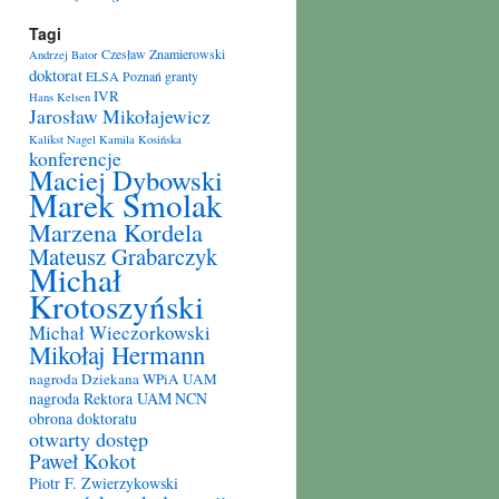
Tagi
Czesław Znamierowski
Andrzej Bator
doktorat
ELSA Poznań
granty
IVR
Hans Kelsen
Jarosław Mikołajewicz
Kalikst Nagel
Kamila Kosińska
konferencje
Maciej Dybowski
Marek Smolak
Marzena Kordela
Mateusz Grabarczyk
Michał
Krotoszyński
Michał Wieczorkowski
Mikołaj Hermann
nagroda Dziekana WPiA UAM
nagroda Rektora UAM
NCN
obrona doktoratu
otwarty dostęp
Paweł Kokot
Piotr F. Zwierzykowski