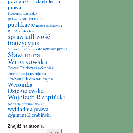
poznańska szkoła teorii
prawa
Praeceptor Laureatus
prawo konstytucyjne
publikacje
Roman Budzinowski
RPEiS
seminarium
sprawiedliwość
tranzycyjna
stosowanie prawa
Stanisław Czepita
Sławomira
Wronkowska
Teresa Chirkowska-Smolak
transformacja ustrojowa
Trybunał Konstytucyjny
Weronika
Dzięgielewska
Wojciech Rzepiński
Wojciech Szafrański
wykład
wykładnia prawa
Zygmunt Ziembiński
Znajdź na stronie: