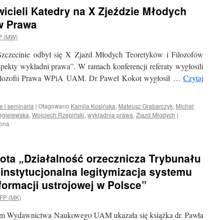
Prezydium
icieli Katedry na X Zjeździe Młodych
Piłkarskiego
Sądu
w Prawa
Polubownego
P (MW)
PZPN
zczecinie odbył się X Zjazd Młodych Teoretyków i Filozofów
spekty wykładni prawa”. W ramach konferencji referaty wygłosili
i Filozofii Prawa WPiA UAM. Dr Paweł Kokot wygłosił …
Czytaj
e i seminaria
|
Otagowano
Kamila Kosińska
,
Mateusz Grabarczyk
,
Michał
ęgielewska
,
Wojciech Rzepiński
,
wykładnia prawa
,
Zjazd Młodych
|
zona
kota „Działalność orzecznicza Trybunału
instytucjonalna legitymizacja systemu
formacji ustrojowej w Polsce”
FP (MK)
dem Wydawnictwa Naukowego UAM ukazała się książka dr. Pawła