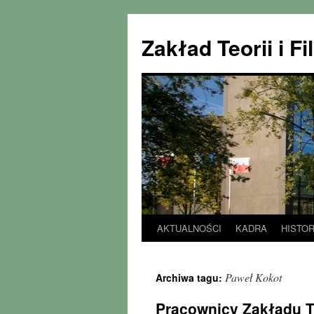
Zakład Teorii i 
AKTUALNOŚCI
KADRA
HISTOR
Przejdź
do
Paweł Kokot
Archiwa tagu:
treści
Pracownicy Zakładu Teo