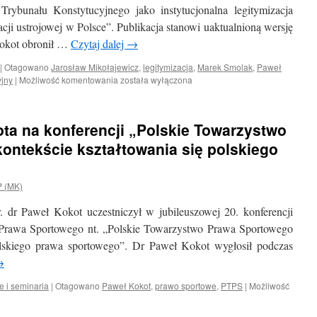
Trybunału Konstytucyjnego jako instytucjonalna legitymizacja
cji ustrojowej w Polsce”. Publikacja stanowi uaktualnioną wersję
 Kokot obronił …
Czytaj dalej
→
|
Otagowano
Jarosław Mikołajewicz
,
legitymizacja
,
Marek Smolak
,
Paweł
Książka
yjny
|
Możliwość komentowania
została wyłączona
dr.
Pawła
Kokota
ota na konferencji „Polskie Towarzystwo
„Działalność
orzecznicza
ontekście kształtowania się polskiego
Trybunału
Konstytucyjnego
jako
P (MK)
instytucjonalna
legitymizacja
 dr Paweł Kokot uczestniczył w jubileuszowej 20. konferencji
systemu
Prawa Sportowego nt. „Polskie Towarzystwo Prawa Sportowego
prawa
olskiego prawa sportowego”. Dr Paweł Kokot wygłosił podczas
w
okresie
→
transformacji
ustrojowej
e i seminaria
|
Otagowano
Paweł Kokot
,
prawo sportowe
,
PTPS
|
Możliwość
w
Polsce”