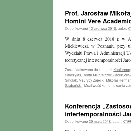
Pawła
Kokota
Prof. Jarosław Mikoł
na
konferencji
Homini Vere Academi
„Polskie
Opublikowano
12 czerwca 2018
,
autor:
K
Towarzystwo
Prawa
W dniu 8 czerwca 2018 r. w Au
Sportowego
w
Mickiewicza w Poznaniu przy ul
kontekście
Wydziału Prawa i Administracji U
kształtowania
teoretycznej intertemporalności J
się
polskiego
Zaszufladkowano do kategorii
Konferencj
prawa
Skoczylas
,
Beata Mikołajczyk
,
Jacek Wie
sportowego”
Smolak
,
Maurycy Zajęcki
,
Mikołaj Herma
Pro
Szafrański
|
Możliwość komentowania
zo
Ja
Mik
poś
Konferencja „Zastosow
na
me
intertemporalności J
Ho
Opublikowano
30 maja 2018
,
autor:
KTiF
Ve
Ac