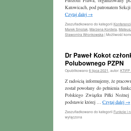
Filozofii Prawa, organizowany p
i
Katowicach, pod patronatem Sekcji 
Socjologii
Sportu
Czytaj dalej
→
Zaszufladkowano do kategorii
Konferencj
Marek Smolak
,
Marzena Kordela
,
Mateus
Sławomira Wronkowska
|
Możliwość kom
Dr Paweł Kokot człon
Polubownego PZPN
Opublikowano
6 lipca 2021
,
autor:
KTiFP
Z radością informujemy, że praco
został powołany do pełnienia funk
Polskiego Związku Piłki Nożnej 
podstawie której …
Czytaj dalej
→
Zaszufladkowano do kategorii
Funkcje i 
wyłączona