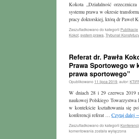
Kokota „Działalność orzecznicza 
systemu prawa w okresie transforma
pracy doktorskiej, którą dr Paweł
Zaszufladkowano do kategorii
Publikacje
Kokot
,
system prawa
,
Trybunał Konstytuc
Referat dr. Pawła Kok
Prawa Sportowego w k
prawa sportowego”
Opublikowano
11 lipca 2019
,
autor:
KTiF
W dniach 28 i 29 czerwca 2019 r.
naukowej Polskiego Towarzystwa 
w kontekście kształtowania się p
konferencji referat …
Czytaj dalej
Zaszufladkowano do kategorii
Konferencj
Referat
komentowania
została wyłączona
dr.