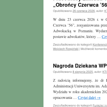
„Obrońcy Czerwca ’5
Opublikowano
26 czerwca 2026
,
autor:
K
W dniu 23 czerwca 2026 r. w Co
Czerwca ’56”, zorganizowana prz
Adwokacką w Poznaniu. Wydarze
postawie adwokatów, którzy …
Czy
Zaszufladkowano do kategorii
Konferencj
Wojciech Rzepiński
|
Możliwość koment
Nagroda Dziekana WPi
Opublikowano
8 sierpnia 2025
,
autor:
KTi
Z radością informujemy, że dr
Administracji Uniwersytetu im. A
Wydziału w roku akademickim 2024
opracowania …
Czytaj dalej
→
Zaszufladkowano do kategorii
Funkcje i 