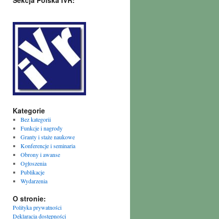
Sekcja Polska IVR:
Kategorie
Bez kategorii
Funkcje i nagrody
Granty i staże naukowe
Konferencje i seminaria
Obrony i awanse
Ogłoszenia
Publikacje
Wydarzenia
O stronie:
Polityka prywatności
Deklaracja dostępności