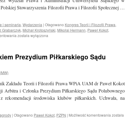
rzez Wydział Prawa i Administracji Uniwersytetu Śląskiego w
Polskiej Stowarzyszenia Filozofii Prawa i Filozofii Społecznej …
e i seminaria
,
Wydarzenia
|
Otagowano
Kongres Teorii i Filozofii Prawa
,
z Grabarczyk
,
Michał Krotoszyński
,
Mikołaj Hermann
,
Paweł Kokot
,
Członkowie
entowania
została wyłączona
Zakładu
na
Kongresie
kiem Prezydium Piłkarskiego Sądu
Teorii
i
Filozofii
 (MW)
Prawa
wnik Zakładu Teorii i Filozofii Prawa WPiA UAM dr Paweł Kokot
cji Arbitra i Członka Prezydium Piłkarskiego Sądu Polubownego
z rekomendacji środowiska klubów piłkarskich. Uchwała, na
Dr
nagrody
|
Otagowano
Paweł Kokot
,
PZPN
|
Możliwość komentowania
została
Paweł
Kokot
członkiem