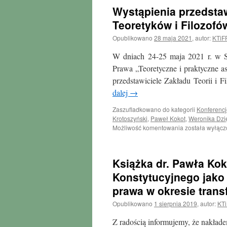
Wystąpienia przedstaw
Teoretyków i Filozofó
Opublikowano
28 maja 2021
,
autor:
KTiF
W dniach 24-25 maja 2021 r. w S
Prawa „Teoretyczne i praktyczne a
przedstawiciele Zakładu Teorii 
dalej
→
Zaszufladkowano do kategorii
Konferencj
Krotoszyński
,
Paweł Kokot
,
Weronika Dzi
Wystąpienia
Możliwość komentowania
została wyłąc
przedstawicieli
Katedry
na
Książka dr. Pawła Ko
X
Zjeździe
Konstytucyjnego jako 
Młodych
prawa w okresie trans
Teoretyków
i
Opublikowano
1 sierpnia 2019
,
autor:
KTi
Filozofów
Prawa
Z radością informujemy, że nakła