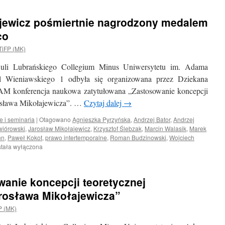
ajewicz pośmiertnie nagrodzony medalem
co
TiFP (MK)
li Lubrańskiego Collegium Minus Uniwersytetu im. Adama
 Wieniawskiego 1 odbyła się organizowana przez Dziekana
AM konferencja naukowa zatytułowana „Zastosowanie koncepcji
arosława Mikołajewicza”. …
Czytaj dalej
→
e i seminaria
|
Otagowano
Agnieszka Pyrzyńska
,
Andrzej Bator
,
Andrzej
wiórowski
,
Jarosław Mikołajewicz
,
Krzysztof Ślebzak
,
Marcin Walasik
,
Marek
nn
,
Paweł Kokot
,
prawo intertemporalne
,
Roman Budzinowski
,
Wojciech
f.
stała wyłączona
rosław
ołajewicz
miertnie
anie koncepcji teoretycznej
grodzony
dalem
arosława Mikołajewicza”
mini
P (MK)
re
ademico