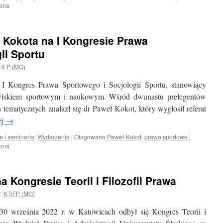
zona
 Kokota na I Kongresie Prawa
ii Sportu
TiFP (MG)
 I Kongres Prawa Sportowego i Socjologii Sportu, stanowiący
dowiskiem sportowym i naukowym. Wśród dwunastu prelegentów
tematycznych znalazł się dr Paweł Kokot, który wygłosił referat
ej
→
e i seminaria
,
Wydarzenia
|
Otagowano
Paweł Kokot
,
prawo sportowe
|
zona
 Kongresie Teorii i Filozofii Prawa
:
KTiFP (MG)
30 września 2022 r. w Katowicach odbył się Kongres Teorii i