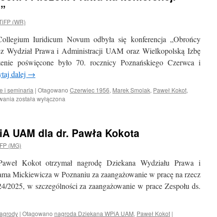
6”
TiFP (WR)
llegium Iuridicum Novum odbyła się konferencja „Obrońcy
ez Wydział Prawa i Administracji UAM oraz Wielkopolską Izbę
nie poświęcone było 70. rocznicy Poznańskiego Czerwca i
taj dalej
→
e i seminaria
|
Otagowano
Czerwiec 1956
,
Marek Smolak
,
Paweł Kokot
,
Pracownicy
owania
została wyłączona
Zakładu
Teorii
i
A UAM dla dr. Pawła Kokota
Filozofii
Prawa
FP (MG)
na
konferencji
 Paweł Kokot otrzymał nagrodę Dziekana Wydziału Prawa i
„Obrońcy
dama Mickiewicza w Poznaniu za zaangażowanie w pracę na rzecz
Czerwca
/2025, w szczególności za zaangażowanie w prace Zespołu ds.
’56”
nagrody
|
Otagowano
nagroda Dziekana WPiA UAM
,
Paweł Kokot
|