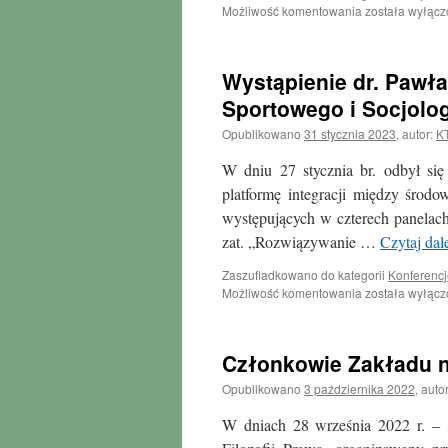
Nagroda
Możliwość komentowania
została wyłąc
Dziekana
WPiA
UAM
Wystąpienie dr. Pawła
dla
dr.
Sportowego i Socjolog
Pawła
Opublikowano
31 stycznia 2023
,
autor:
K
Kokota
W dniu 27 stycznia br. odbył się
platformę integracji między śro
występujących w czterech panelach 
zat. „Rozwiązywanie …
Czytaj dal
Zaszufladkowano do kategorii
Konferencj
Wystąpienie
Możliwość komentowania
została wyłąc
dr.
Pawła
Kokota
Członkowie Zakładu na
na
I
Opublikowano
3 października 2022
,
autor
Kongresie
Prawa
W dniach 28 września 2022 r. – 
Sportowego