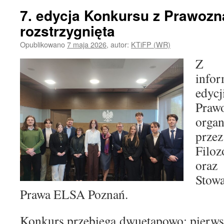
7. edycja Konkursu z Prawoz
rozstrzygnięta
Opublikowano
7 maja 2026
,
autor:
KTiFP (WR)
Z 
info
edy
Praw
orga
prze
Filo
ora
Stow
Prawa ELSA Poznań.
Konkurs przebiega dwuetapowo: pierws